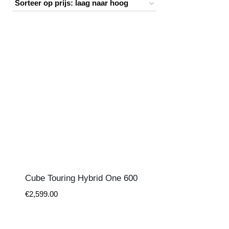
prijs:
laag
naar
hoog
Cube Touring Hybrid One 600
€
2,599.00