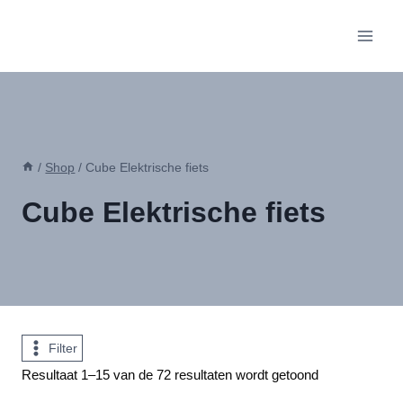
Doorgaan
naar
inhoud
/
Shop
/
Cube Elektrische fiets
Cube Elektrische fiets
Filter
Gesorteerd
Resultaat 1–15 van de 72 resultaten wordt getoond
op