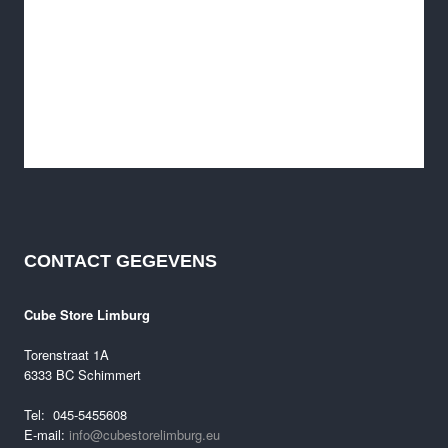
CONTACT GEGEVENS
Cube Litening Air C:68X SLT 2025 Demo fiets
Oorspronkelijke
Huidige
€
7,499.00
€
5,499.00
Cube Store Limburg
prijs
prijs
was:
is:
Torenstraat 1A
€7,499.00.
€5,499.00.
6333 BC Schimmert
Tel: 045-5455608
E-mail:
info@cubestorelimburg.eu