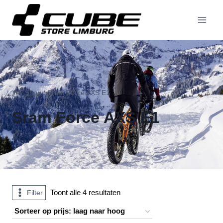
Doorgaan
naar
inhoud
/
Shop
/
Sram Force AXS E1
Sram Force AXS E1
Gesorteerd
Toont alle 4 resultaten
Filter
op
prijs: