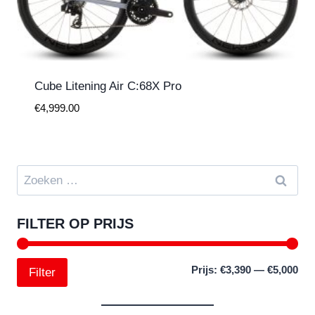
Cube Litening Air C:68X Pro
€
4,999.00
Zoeken
naar:
FILTER OP PRIJS
Min
Max
Prijs:
€3,390
—
€5,000
Filter
prij
prij