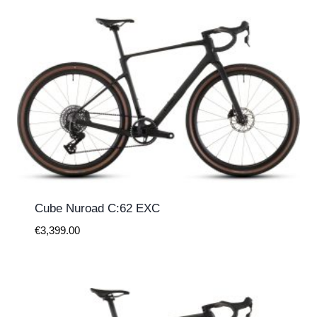
laag
naar
hoog
Cube Nuroad C:62 EXC
€
3,399.00