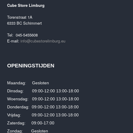
Oorspronkelijke
Huidige
€
7,499.00
€
5,499.00
Cube Store Limburg
prijs
prijs
was:
is:
Torenstraat 1A
€7,499.00.
€5,499.00.
6333 BC Schimmert
Tel: 045-5455608
E-mail:
info@cubestorelimburg.eu
OPENINGSTIJDEN
Maandag: Gesloten
Dinsdag: 09:00-12:00 13:00-18:00
Woensdag: 09:00-12:00 13:00-18:00
Donderdag: 09:00-12:00 13:00-18:00
Vrijdag: 09:00-12:00 13:00-18:00
Zaterdag: 09:00-17:00
Zondag: Gesloten