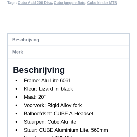
Tags:
Cube Acid 200 Disc
,
Cube jongensfiets
,
Cube kinder MTB
Beschrijving
Merk
Beschrijving
Frame: Alu Lite 6061
Kleur: Lizard ‘n’ black
Maat: 20″
Voorvork:
Rigid Alloy fork
Balhoofdset:
CUBE A-Headset
Stuurpen: Cube Alu lite
Stuur:
CUBE Aluminium Lite, 560mm