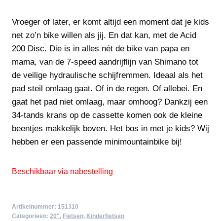
Vroeger of later, er komt altijd een moment dat je kids
net zo’n bike willen als jij. En dat kan, met de Acid
200 Disc. Die is in alles nét de bike van papa en
mama, van de 7-speed aandrijflijn van Shimano tot
de veilige hydraulische schijfremmen. Ideaal als het
pad steil omlaag gaat. Of in de regen. Of allebei. En
gaat het pad niet omlaag, maar omhoog? Dankzij een
34-tands krans op de cassette komen ook de kleine
beentjes makkelijk boven. Het bos in met je kids? Wij
hebben er een passende minimountainbike bij!
Beschikbaar via nabestelling
Artikelnummer:
151310
Categorieën:
20"
,
Fietsen
,
Kinderfietsen