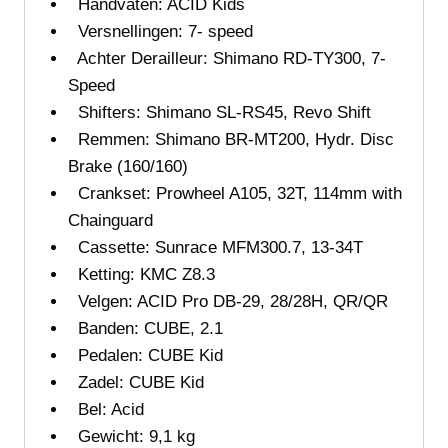
Handvaten: ACID Kids
Versnellingen: 7- speed
Achter Derailleur:
Shimano RD-TY300, 7-
Speed
Shifters:
Shimano SL-RS45, Revo Shift
Remmen: Shimano BR-MT200, Hydr. Disc
Brake (160/160)
Crankset: Prowheel A105, 32T, 114mm with
Chainguard
Cassette:
Sunrace MFM300.7, 13-34T
Ketting: KMC Z8.3
Velgen: ACID Pro DB-29, 28/28H, QR/QR
Banden: CUBE, 2.1
Pedalen:
CUBE Kid
Zadel: CUBE Kid
Bel: Acid
Gewicht: 9,1 kg