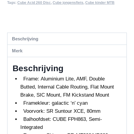
Tags:
Cube Acid 260 Disc
,
Cube jongensfiets
,
Cube kinder MTB
Beschrijving
Merk
Beschrijving
Frame: Aluminium Lite, AMF, Double
Butted, Internal Cable Routing, Flat Mount
Brake, SIC Mount, FM Kickstand Mount
Framekleur: galactic ‘n’ cyan
Voorvork: SR Suntour XCE, 80mm
Balhoofdset: CUBE FPH863, Semi-
Integrated