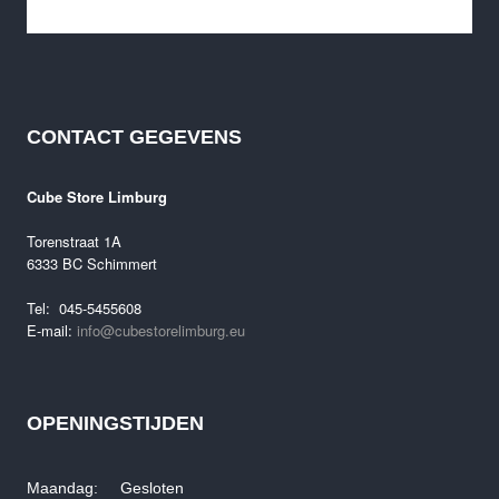
CONTACT GEGEVENS
Cube Litening Air C:68X SLT 2025 Demo fiets
Oorspronkelijke
Huidige
€
7,499.00
€
5,499.00
Cube Store Limburg
prijs
prijs
was:
is:
Torenstraat 1A
€7,499.00.
€5,499.00.
6333 BC Schimmert
Tel: 045-5455608
E-mail:
info@cubestorelimburg.eu
OPENINGSTIJDEN
Maandag: Gesloten