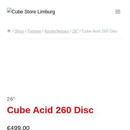
Doorgaan
naar
inhoud
/
Shop
/
Fietsen
/
Kinderfietsen
/
26"
/
Cube Acid 260 Disc
26"
Cube Acid 260 Disc
€
499.00