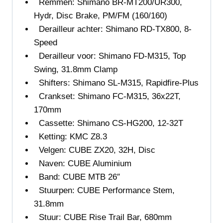
Remmen: Shimano
BR-MT200/UR300,
Hydr, Disc Brake, PM/FM (160/160)
Derailleur achter: Shimano RD-TX800, 8-
Speed
Derailleur voor:
Shimano FD-M315, Top
Swing, 31.8mm Clamp
Shifters:
Shimano SL-M315, Rapidfire-Plus
Crankset: Shimano FC-M315, 36x22T,
170mm
Cassette: Shimano CS-HG200, 12-32T
Ketting:
KMC Z8.3
Velgen:
CUBE ZX20, 32H, Disc
Naven:
CUBE Aluminium
Band:
CUBE MTB 26″
Stuurpen: CUBE Performance Stem,
31.8mm
Stuur: CUBE Rise Trail Bar, 680mm