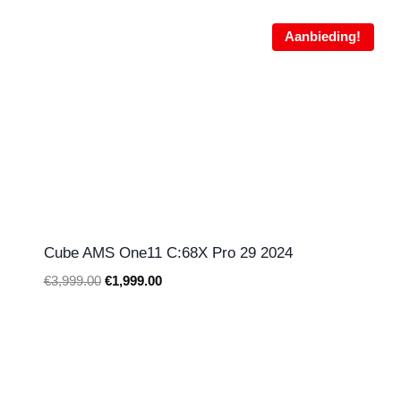
Aanbieding!
Cube AMS One11 C:68X Pro 29 2024
Oorspronkelijke
Huidige
€
3,999.00
€
1,999.00
prijs
prijs
was:
is:
€3,999.00.
€1,999.00.