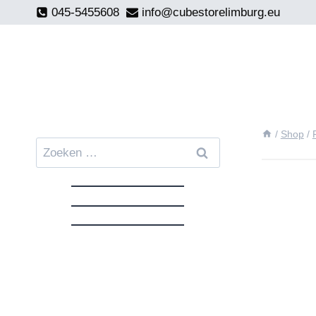
Doorgaan
045-5455608
info@cubestorelimburg.eu
naar
inhoud
/
Shop
/
Zoeken
naar: