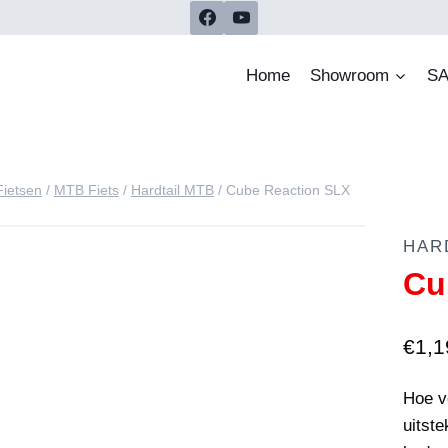
Home
Showroom
SA
Fietsen
/
MTB Fiets
/
Hardtail MTB
/
Cube Reaction SLX
HAR
Cu
€
1,1
Hoe ve
uitst