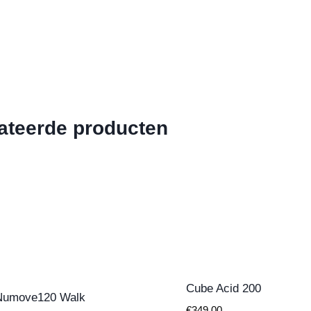
ateerde producten
Cube Acid 200
Numove120 Walk
€
349.00