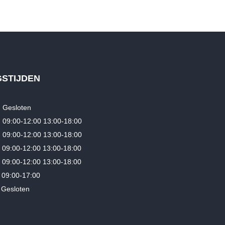
Oorspronkelijke
Huidige
€
7,499.00
€
5,499.00
prijs
prijs
was:
is:
€7,499.00.
€5,499.00.
GSTIJDEN
Gesloten
9:00-12:00 13:00-18:00
09:00-12:00 13:00-18:00
09:00-12:00 13:00-18:00
9:00-12:00 13:00-18:00
09:00-17:00
esloten