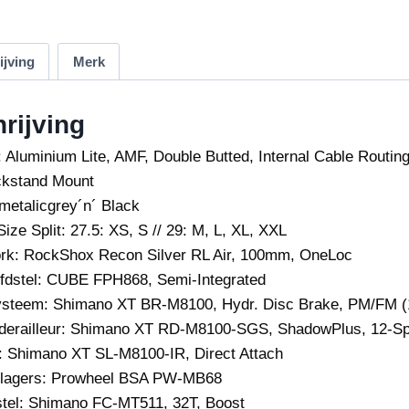
ijving
Merk
rijving
:
Aluminium Lite, AMF, Double Butted, Internal Cable Routin
ckstand Mount
metalicgrey
´n´ Black
ize Split: 27.5: XS, S // 29: M, L, XL, XXL
rk:
RockShox Recon Silver RL Air, 100mm, OneLoc
fdstel:
CUBE FPH868, Semi-Integrated
steem:
Shimano XT BR-M8100, Hydr. Disc Brake, PM/FM (
erailleur:
Shimano XT RD-M8100-SGS, ShadowPlus, 12-S
r: Shimano XT SL-M8100-IR, Direct Attach
slagers: Prowheel BSA PW-MB68
tel:
Shimano FC-MT511, 32T, Boost