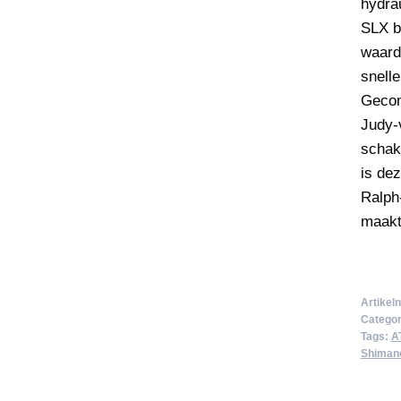
hydra
SLX b
waardo
snelle
Gecom
Judy-
schak
is de
Ralph-
maakt
Artike
Categor
Tags:
A
Shiman