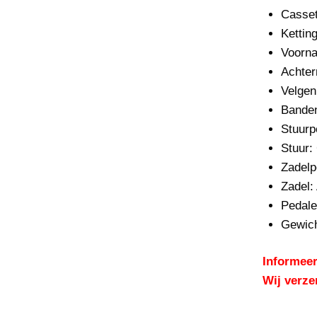
Casset
Ketting
Voorna
Achter
Velgen
Bande
Stuurp
Stuur:
Z
adelp
Zadel:
Pedale
Gewich
Informeer
Wij verze