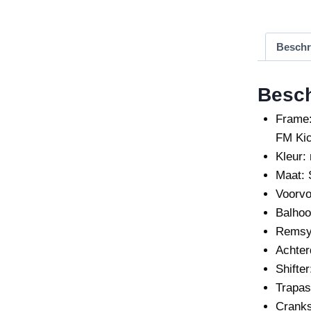
Beschr
Besch
Frame
FM Ki
Kleur:
Maat:
S
Voorvo
Balhoo
Remsy
Achterd
Shifte
Trapa
Cranks