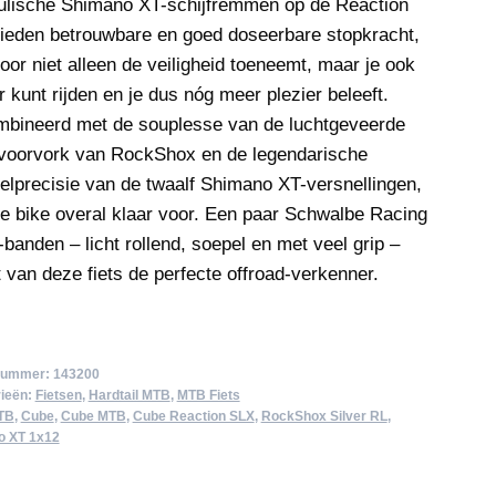
ulische Shimano XT-schijfremmen op de Reaction
ieden betrouwbare en goed doseerbare stopkracht,
or niet alleen de veiligheid toeneemt, maar je ook
r kunt rijden en je dus nóg meer plezier beleeft.
bineerd met de souplesse van de luchtgeveerde
voorvork van RockShox en de legendarische
elprecisie van de twaalf Shimano XT-versnellingen,
ze bike overal klaar voor. Een paar Schwalbe Racing
banden – licht rollend, soepel en met veel grip –
 van deze fiets de perfecte offroad-verkenner.
lnummer:
143200
ieën:
Fietsen
,
Hardtail MTB
,
MTB Fiets
TB
,
Cube
,
Cube MTB
,
Cube Reaction SLX
,
RockShox Silver RL
,
o XT 1x12