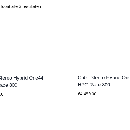
Gesorteerd
Toont alle 3 resultaten
op
prijs:
laag
naar
hoog
Cube Stereo Hybrid On
tereo Hybrid One44
HPC Race 800
ace 800
€
4,499.00
00