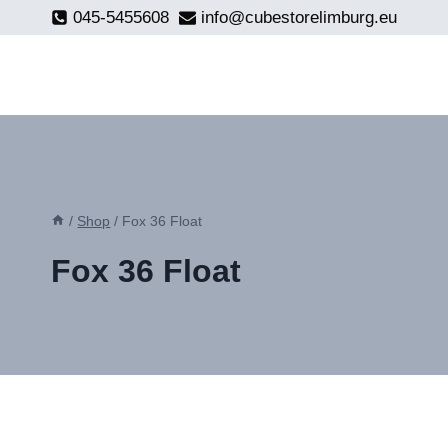
Doorgaan
045-5455608
info@cubestorelimburg.eu
naar
inhoud
/
Shop
/
Fox 36 Float
Fox 36 Float