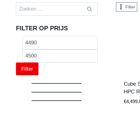
Zoeken
Filter
naar:
FILTER OP PRIJS
Min.
Max.
prijs
prijs
Filter
Cube S
HPC R
€
4,499.