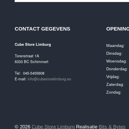
CONTACT GEGEVENS
OPENIN
Cube Store Limburg
Maandag: 
Dinsdag: 0
Torenstraat 1A
6333 BC Schimmert
Woensdag: 
Donderdag: 
Tel: 045-5455608
Vrijdag: 0
E-mail:
info@cubestorelimburg.eu
Zaterdag: 
Zondag: G
© 2026
Cube Store Limburg
Realisatie
Bits & Bytes