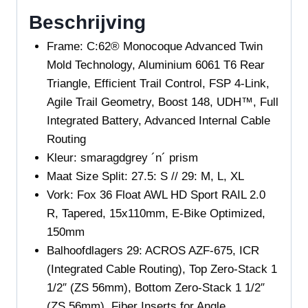
Beschrijving
Frame:
C:62® Monocoque Advanced Twin
Mold Technology, Aluminium 6061 T6 Rear
Triangle, Efficient Trail Control, FSP 4-Link,
Agile Trail Geometry, Boost 148, UDH™, Full
Integrated Battery, Advanced Internal Cable
Routing
Kleur:
smaragdgrey
´n´ prism
Maat
Size Split: 27.5: S // 29: M, L, XL
Vork:
Fox 36 Float AWL HD Sport RAIL 2.0
R, Tapered, 15x110mm, E-Bike Optimized,
150mm
Balhoofdlagers
29: ACROS AZF-675, ICR
(Integrated Cable Routing), Top Zero-Stack 1
1/2″ (ZS 56mm), Bottom Zero-Stack 1 1/2″
(ZS 56mm), Fiber Inserts for Angle