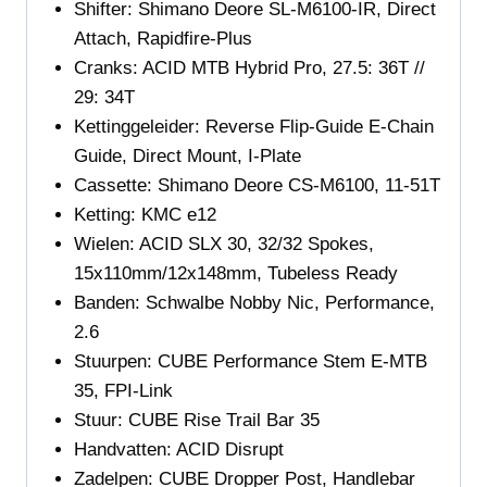
Shifter:
Shimano Deore SL-M6100-IR, Direct
Attach, Rapidfire-Plus
Cranks:
ACID MTB Hybrid Pro, 27.5: 36T //
29: 34T
Kettinggeleider: Reverse Flip-Guide E-Chain
Guide, Direct Mount, I-Plate
Cassette:
Shimano Deore CS-M6100, 11-51T
Ketting:
KMC e12
Wielen: ACID SLX 30, 32/32 Spokes,
15x110mm/12x148mm, Tubeless Ready
Banden:
Schwalbe Nobby Nic, Performance,
2.6
Stuurpen:
CUBE Performance Stem E-MTB
35, FPI-Link
Stuur:
CUBE Rise Trail Bar 35
Handvatten:
ACID Disrupt
Zadelpen:
CUBE Dropper Post, Handlebar