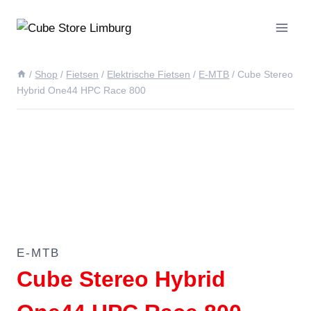
Doorgaan
naar
inhoud
/
Shop
/
Fietsen
/
Elektrische Fietsen
/
E-MTB
/
Cube Stereo
Hybrid One44 HPC Race 800
E-MTB
Cube Stereo Hybrid