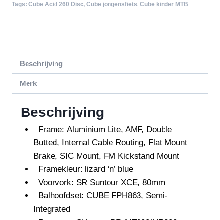
Tags:
Cube Acid 260 Disc
,
Cube jongensfiets
,
Cube kinder MTB
Beschrijving
Merk
Beschrijving
Frame: Aluminium Lite, AMF, Double
Butted, Internal Cable Routing, Flat Mount
Brake, SIC Mount, FM Kickstand Mount
Framekleur: lizard ‘n’ blue
Voorvork: SR Suntour XCE, 80mm
Balhoofdset: CUBE FPH863, Semi-
Integrated