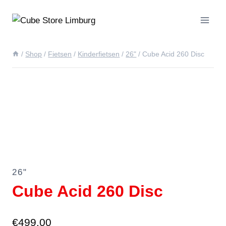
Doorgaan
naar
inhoud
/
Shop
/
Fietsen
/
Kinderfietsen
/
26"
/
Cube Acid 260 Disc
26"
Cube Acid 260 Disc
€
499.00