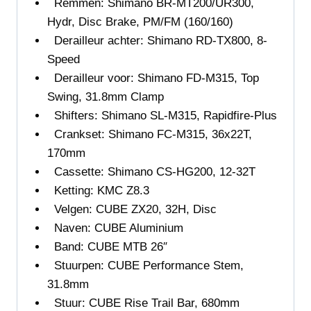
Remmen: Shimano
BR-MT200/UR300,
Hydr, Disc Brake, PM/FM (160/160)
Derailleur achter: Shimano RD-TX800, 8-
Speed
Derailleur voor:
Shimano FD-M315, Top
Swing, 31.8mm Clamp
Shifters:
Shimano SL-M315, Rapidfire-Plus
Crankset: Shimano FC-M315, 36x22T,
170mm
Cassette: Shimano CS-HG200, 12-32T
Ketting:
KMC Z8.3
Velgen:
CUBE ZX20, 32H, Disc
Naven:
CUBE Aluminium
Band:
CUBE MTB 26″
Stuurpen: CUBE Performance Stem,
31.8mm
Stuur: CUBE Rise Trail Bar, 680mm