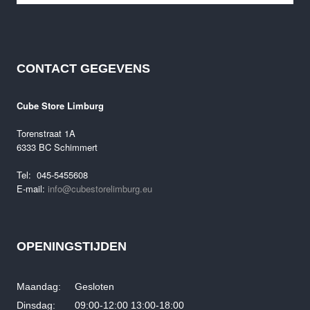
CONTACT GEGEVENS
Cube Litening Air C:68X SLT 2025 Demo fiets
Oorspronkelijke
Huidige
€
7,499.00
€
5,499.00
Cube Store Limburg
prijs
prijs
was:
is:
Torenstraat 1A
€7,499.00.
€5,499.00.
6333 BC Schimmert
Tel: 045-5455608
E-mail:
info@cubestorelimburg.eu
OPENINGSTIJDEN
Maandag: Gesloten
Dinsdag: 09:00-12:00 13:00-18:00