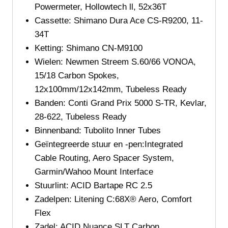
Powermeter, Hollowtech ll, 52x36T
Cassette:
Shimano Dura Ace CS-R9200, 11-
34T
Ketting:
Shimano CN-M9100
Wielen:
Newmen Streem S.60/66 VONOA,
15/18 Carbon Spokes,
12x100mm/12x142mm, Tubeless Ready
Banden:
Conti Grand Prix 5000 S-TR, Kevlar,
28-622, Tubeless Ready
Binnenband: Tubolito Inner Tubes
Geïntegreerde stuur en -pen:
Integrated
Cable Routing, Aero Spacer System,
Garmin/Wahoo Mount Interface
Stuurlint:
ACID Bartape RC 2.5
Zadelpen:
Litening C:68X® Aero, Comfort
Flex
Zadel:
ACID Nuance SLT Carbon