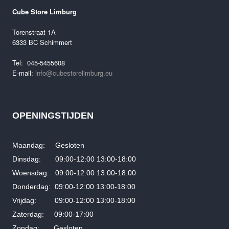
Oorspronkelijke
Huidige
€
7,499.00
€
5,499.00
Cube Store Limburg
prijs
prijs
was:
is:
Torenstraat 1A
€7,499.00.
€5,499.00.
6333 BC Schimmert
Tel: 045-5455608
E-mail:
info@cubestorelimburg.eu
OPENINGSTIJDEN
Maandag: Gesloten
Dinsdag: 09:00-12:00 13:00-18:00
Woensdag: 09:00-12:00 13:00-18:00
Donderdag: 09:00-12:00 13:00-18:00
Vrijdag: 09:00-12:00 13:00-18:00
Zaterdag: 09:00-17:00
Zondag: Gesloten