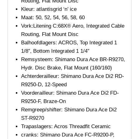
Routing, Flat Mount Disc
Kleur:
atlantisgrid ‘n’ ice
Maat:
50, 52, 54, 56, 58, 60
Vork:Litening C:68X® Aero, Integrated Cable
Routing, Flat Mount Disc
Balhoofdlagers:
ACROS, Top Integrated 1
1/8″, Bottom Integrated 1 1/4″
Remsysteem:
Shimano Dura Ace BR-R9270,
Hydr. Disc Brake, Flat Mount (160/160)
Achterderailleur:
Shimano Dura Ace Di2 RD-
R9250-D, 12-Speed
Voorderailleur:
Shimano Dura Ace Di2 FD-
R9250-F, Braze-On
Remgreep/shifter:
Shimano Dura Ace Di2
ST-R9270
Trapaslagers: Acros Threadfit Ceramic
cranks:
Shimano Dura Ace FC-R9200-P,