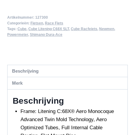
Artikelnummer:
127300
Categorieën:
Fietsen
,
Race Fiets
Tags:
Cube
,
Cube Litening C68X SLT
,
Cube Racfeiets
,
Newmen
,
Powermeter
,
Shimano Dura-Ace
Beschrijving
Merk
Beschrijving
Frame:
Litening C:68X® Aero Monocoque
Advanced Twin Mold Technology, Aero
Optimized Tubes, Full Internal Cable