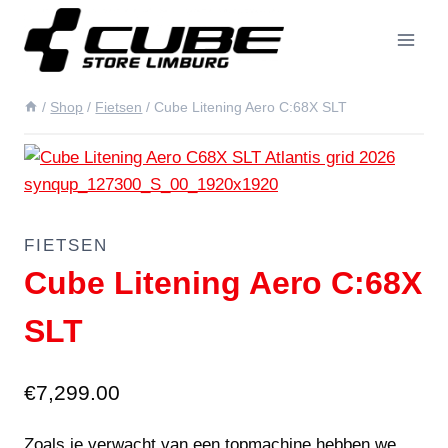
Doorgaan
naar
inhoud
/
Shop
/
Fietsen
/
Cube Litening Aero C:68X SLT
FIETSEN
Cube Litening Aero C:68X
SLT
€
7,299.00
Zoals je verwacht van een topmachine hebben we