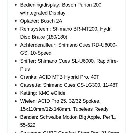
Bediening/display:
Bosch Purion 200
w/Integrated Display
Oplader:
Bosch 2A
Remsysteem:
Shimano BR-MT200, Hydr.
Disc Brake (180/180)
Achterderailleur:
Shimano Cues RD-U6000-
GS, 10-Speed
Shifter:
Shimano Cues SL-U6000, Rapidfire-
Plus
Cranks:
ACID MTB Hybrid Pro, 40T
Cassette:
Shimano Cues CS-LG300, 11-48T
Ketting:
KMC eGlide
Wielen: ACID Pro 25, 32/32 Spokes,
15x110mm/12x148mm, Tubeless Ready
Banden:
Schwalbe Motion Big Apple, PerfL,
55-622