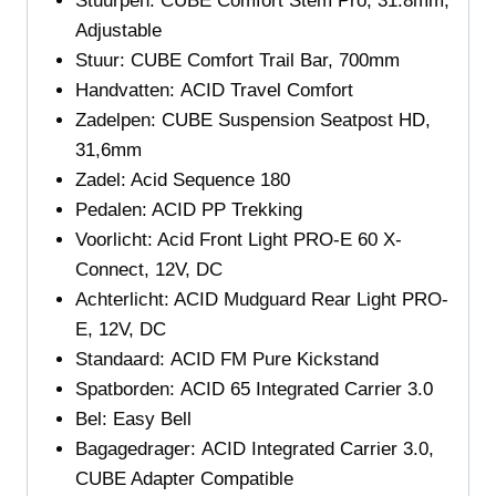
Stuurpen:
CUBE Comfort Stem Pro, 31.8mm,
Adjustable
Stuur:
CUBE Comfort Trail Bar, 700mm
Handvatten:
ACID Travel Comfort
Zadelpen:
CUBE Suspension Seatpost HD,
31,6mm
Zadel:
Acid
Sequence 180
Pedalen:
ACID PP Trekking
Voorlicht:
Acid Front Light PRO-E 60 X-
Connect,
12V, DC
Achterlicht:
ACID Mudguard Rear Light PRO-
E, 12V, DC
Standaard:
ACID FM Pure Kickstand
Spatborden:
ACID 65 Integrated Carrier 3.0
Bel:
Easy Bell
Bagagedrager:
ACID Integrated Carrier 3.0,
CUBE Adapter Compatible