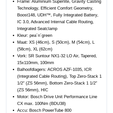
Frame:
Aluminium Superlite, Gravity Casting
Technology, Efficient Comfort Geometry,
Boost148, UDH™, Fully Integrated Battery,
IC 3.0, Advanced Internal Cable Routing,
Integrated Seatclamp
Kleur:
pea´n´green
Maat
: XS (46cm), S (50cm), M (54cm), L
(58cm), XL (62cm)
Vork:
SR Suntour NX1-32 LO Air, Tapered,
15x110mm, 100mm
Balhoofdlagers:
ACROS AZF-1035, ICR
(Integrated Cable Routing), Top Zero-Stack 1
1/2″ (ZS 56mm), Bottom Zero-Stack 1 1/2″
(ZS 56mm), HIC
Motor:
Bosch Drive Unit Performance Line
CX max. 100Nm (BDU38)
Accu:
Bosch PowerTube 800