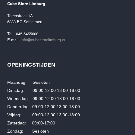
Oorspronkelijke
Huidige
€
7,499.00
€
5,499.00
Cube Store Limburg
prijs
prijs
was:
is:
Torenstraat 1A
€7,499.00.
€5,499.00.
6333 BC Schimmert
Tel: 045-5455608
E-mail:
info@cubestorelimburg.eu
OPENINGSTIJDEN
Maandag: Gesloten
Dinsdag: 09:00-12:00 13:00-18:00
Woensdag: 09:00-12:00 13:00-18:00
Donderdag: 09:00-12:00 13:00-18:00
Vrijdag: 09:00-12:00 13:00-18:00
Zaterdag: 09:00-17:00
Zondag: Gesloten