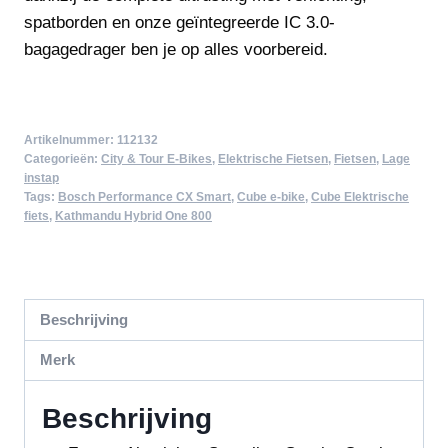
spatborden en onze geïntegreerde IC 3.0-
bagagedrager ben je op alles voorbereid.
Artikelnummer:
112132
Categorieën:
City & Tour E-Bikes
,
Elektrische Fietsen
,
Fietsen
,
Lage
instap
Tags:
Bosch Performance CX Smart
,
Cube e-bike
,
Cube Elektrische
fiets
,
Kathmandu Hybrid One 800
Beschrijving
Merk
Beschrijving