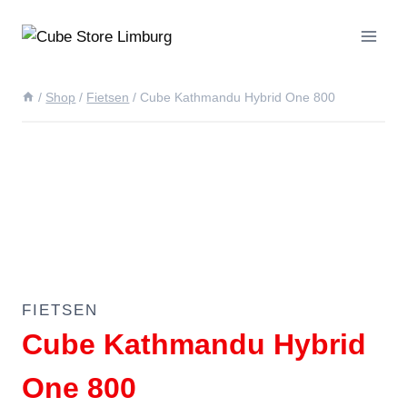
Doorgaan
naar
inhoud
/
Shop
/
Fietsen
/
Cube Kathmandu Hybrid One 800
FIETSEN
Cube Kathmandu Hybrid
One 800