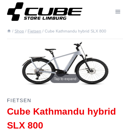
Doorgaan
naar
inhoud
/
Shop
/
Fietsen
/
Cube Kathmandu hybrid SLX 800
Tap to expand
FIETSEN
Cube Kathmandu hybrid
SLX 800