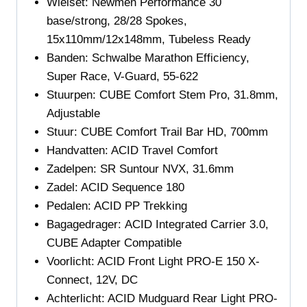
Wielset:
Newmen Performance 30
base/strong, 28/28 Spokes,
15x110mm/12x148mm, Tubeless Ready
Banden: Schwalbe Marathon Efficiency,
Super Race, V-Guard, 55-622
Stuurpen:
CUBE Comfort Stem Pro, 31.8mm,
Adjustable
Stuur:
CUBE Comfort Trail Bar HD, 700mm
Handvatten:
ACID Travel Comfort
Zadelpen: SR Suntour NVX, 31.6mm
Zadel:
ACID Sequence 180
Pedalen:
ACID PP Trekking
Bagagedrager:
ACID Integrated Carrier 3.0,
CUBE Adapter Compatible
Voorlicht:
ACID Front Light PRO-E 150 X-
Connect, 12V, DC
Achterlicht:
ACID Mudguard Rear Light PRO-