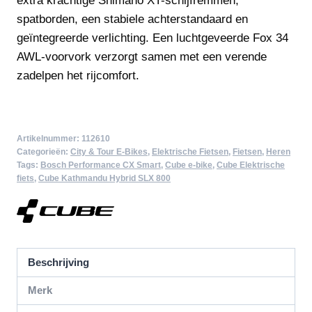
extra krachtige Shimano XT-schijfremmen,
spatborden, een stabiele achterstandaard en
geïntegreerde verlichting. Een luchtgeveerde Fox 34
AWL-voorvork verzorgt samen met een verende
zadelpen het rijcomfort.
Artikelnummer:
112610
Categorieën:
City & Tour E-Bikes
,
Elektrische Fietsen
,
Fietsen
,
Heren
Tags:
Bosch Performance CX Smart
,
Cube e-bike
,
Cube Elektrische
fiets
,
Cube Kathmandu Hybrid SLX 800
Beschrijving
Merk