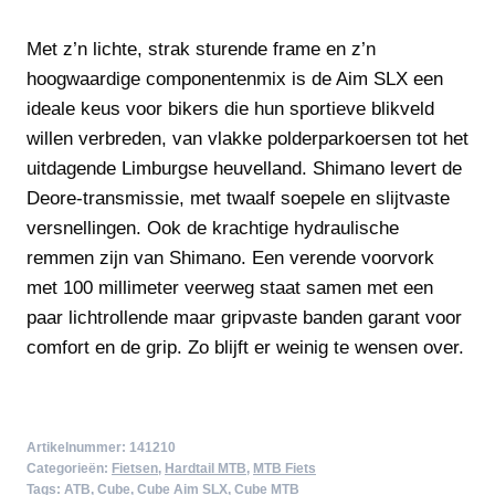
Met z’n lichte, strak sturende frame en z’n
hoogwaardige componentenmix is de Aim SLX een
ideale keus voor bikers die hun sportieve blikveld
willen verbreden, van vlakke polderparkoersen tot het
uitdagende Limburgse heuvelland. Shimano levert de
Deore-transmissie, met twaalf soepele en slijtvaste
versnellingen. Ook de krachtige hydraulische
remmen zijn van Shimano. Een verende voorvork
met 100 millimeter veerweg staat samen met een
paar lichtrollende maar gripvaste banden garant voor
comfort en de grip. Zo blijft er weinig te wensen over.
Artikelnummer:
141210
Categorieën:
Fietsen
,
Hardtail MTB
,
MTB Fiets
Tags:
ATB
,
Cube
,
Cube Aim SLX
,
Cube MTB