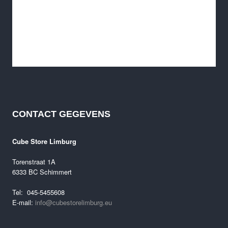
CONTACT GEGEVENS
Cube Litening Air C:68X SLT 2025 Demo fiets
Oorspronkelijke
Huidige
€
7,499.00
€
5,499.00
Cube Store Limburg
prijs
prijs
was:
is:
Torenstraat 1A
€7,499.00.
€5,499.00.
6333 BC Schimmert
Tel: 045-5455608
E-mail:
info@cubestorelimburg.eu