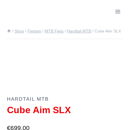
Doorgaan
naar
inhoud
/
Shop
/
Fietsen
/
MTB Fiets
/
Hardtail MTB
/
Cube Aim SLX
HARDTAIL MTB
Cube Aim SLX
€
699.00