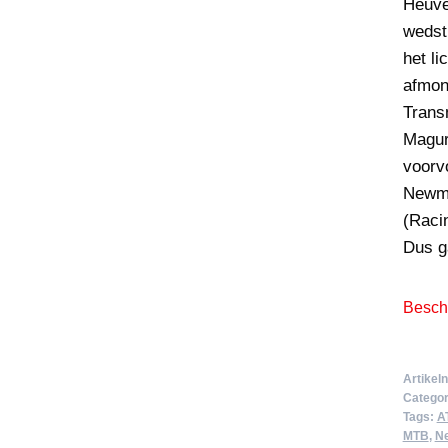
Heuve
wedst
het li
afmon
Trans
Magur
voorv
Newme
(Raci
Dus g
Beschi
Artike
Categor
Tags:
A
MTB
,
N