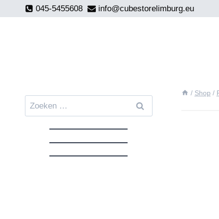
Doorgaan
045-5455608
info@cubestorelimburg.eu
naar
inhoud
/
Shop
/
Zoeken
naar: