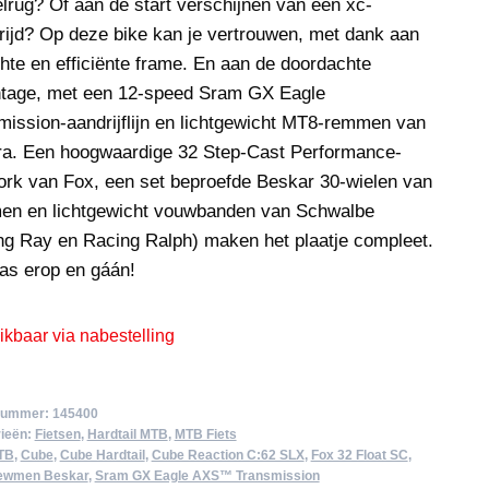
lrug? Of aan de start verschijnen van een xc-
rijd? Op deze bike kan je vertrouwen, met dank aan
chte en efficiënte frame. En aan de doordachte
tage, met een 12-speed Sram GX Eagle
mission-aandrijflijn en lichtgewicht MT8-remmen van
a. Een hoogwaardige 32 Step-Cast Performance-
ork van Fox, een set beproefde Beskar 30-wielen van
n en lichtgewicht vouwbanden van Schwalbe
ng Ray en Racing Ralph) maken het plaatje compleet.
as erop en gáán!
kbaar via nabestelling
lnummer:
145400
ieën:
Fietsen
,
Hardtail MTB
,
MTB Fiets
TB
,
Cube
,
Cube Hardtail
,
Cube Reaction C:62 SLX
,
Fox 32 Float SC
,
ewmen Beskar
,
Sram GX Eagle AXS™ Transmission