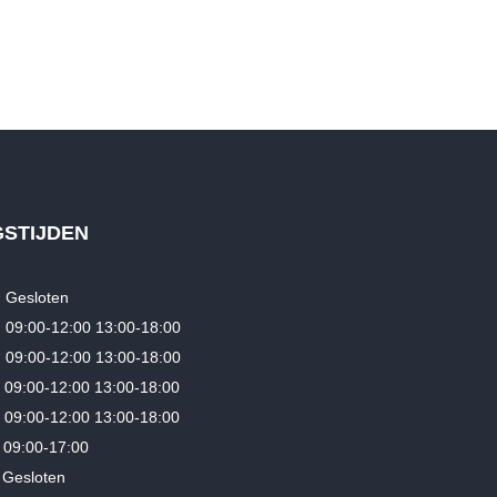
Cube Litening Air C:68X SLT 2025 Demo fiets
Oorspronkelijke
Huidige
€
7,499.00
€
5,499.00
prijs
prijs
was:
is:
€7,499.00.
€5,499.00.
GSTIJDEN
Gesloten
9:00-12:00 13:00-18:00
09:00-12:00 13:00-18:00
09:00-12:00 13:00-18:00
9:00-12:00 13:00-18:00
09:00-17:00
esloten