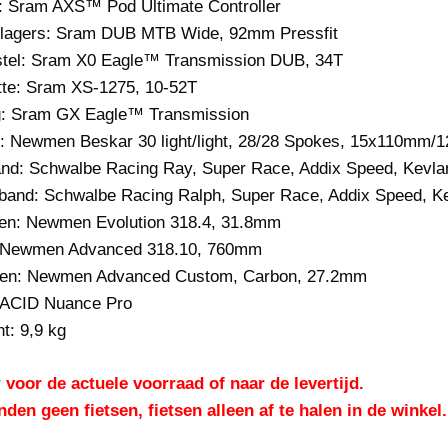
:
Sram AXS™ Pod Ultimate Controller
lagers: Sram DUB MTB Wide, 92mm Pressfit
tel: Sram X0 Eagle™ Transmission DUB, 34T
te:
Sram XS-1275, 10-52
T
:
Sram GX Eagle™ Transmission
:
Newmen Beskar 30 light/light, 28/28 Spokes, 15x110mm/
nd:
Schwalbe Racing Ray, Super Race, Addix Speed, Kevlar
band:
Schwalbe Racing Ralph, Super Race, Addix Speed, Ke
en:
Newmen Evolution 318.4, 31.8mm
Newmen Advanced 318.10, 760mm
en:
Newmen Advanced Custom, Carbon, 27.2mm
ACID Nuance Pro
t:
9,9
kg
 voor de actuele voorraad of naar de levertijd.
nden geen fietsen, fietsen alleen af te halen in de winkel.