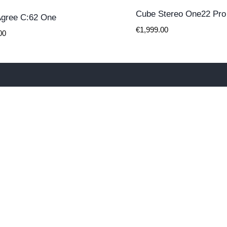
Cube Stereo One22 Pro
gree C:62 One
€
1,999.00
00