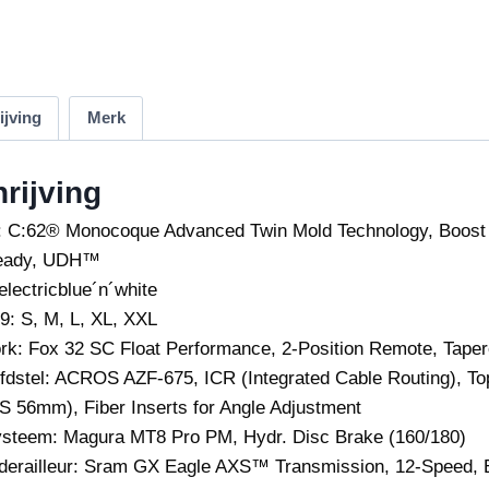
ijving
Merk
rijving
:
C:62® Monocoque Advanced Twin Mold Technology, Boost 1
ready, UDH™
electricblue
´n´white
9: S, M, L, XL, XXL
rk:
Fox 32 SC Float Performance, 2-Position Remote, Tap
fdstel:
ACROS AZF-675, ICR (Integrated Cable Routing), To
ZS 56mm), Fiber Inserts for Angle Adjustment
steem:
Magura MT8 Pro PM, Hydr. Disc Brake (160/180)
erailleur:
Sram GX Eagle AXS™ Transmission, 12-Speed, El