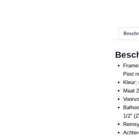
Beschr
Besch
Frame
Post 
Kleur: 
Maat
2
Voorvo
Balhoo
1/2″ (
Remsy
Achterd