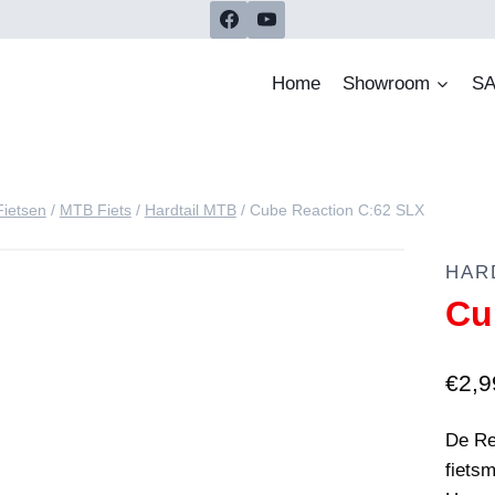
Home
Showroom
SA
Fietsen
/
MTB Fiets
/
Hardtail MTB
/
Cube Reaction C:62 SLX
HAR
Cu
€
2,9
De Re
fietsm