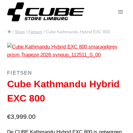
Doorgaan
naar
inhoud
/
Shop
/
Fietsen
/
Cube Kathmandu Hybrid EXC 800
FIETSEN
Cube Kathmandu Hybrid
EXC 800
€
3,999.00
De CUBE Kathmandu Hybrid EXC 800 is ontworpen