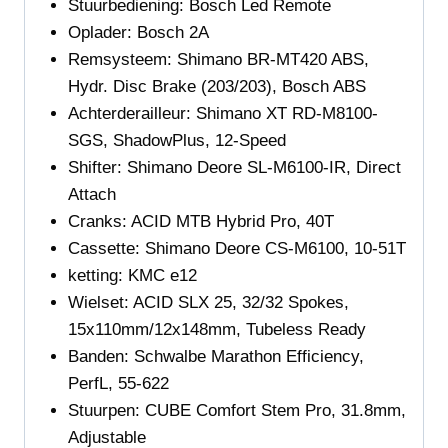
Stuurbediening: Bosch Led Remote
Oplader:
Bosch 2A
Remsysteem:
Shimano BR-MT420 ABS,
Hydr. Disc Brake (203/203)
, Bosch ABS
Achterderailleur:
Shimano XT RD-M8100-
SGS, ShadowPlus, 12-Speed
Shifter:
Shimano Deore SL-M6100-IR, Direct
Attach
Cranks:
ACID MTB Hybrid Pro, 40T
Cassette:
Shimano Deore CS-M6100, 10-51T
ketting
: KMC e12
Wielset: ACID SLX 25, 32/32 Spokes,
15x110mm/12x148mm, Tubeless Ready
Banden:
Schwalbe Marathon Efficiency,
PerfL, 55-622
Stuurpen:
CUBE Comfort Stem Pro, 31.8mm,
Adjustable