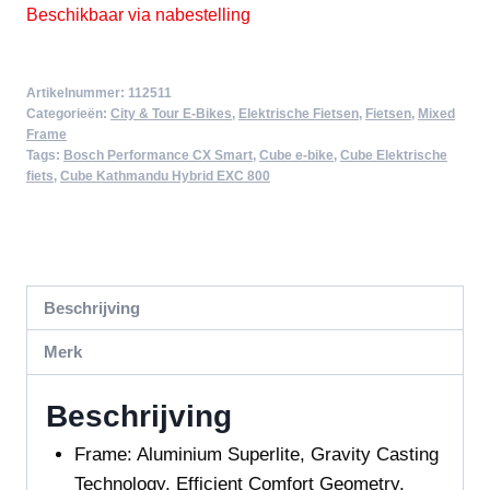
Beschikbaar via nabestelling
Artikelnummer:
112511
Categorieën:
City & Tour E-Bikes
,
Elektrische Fietsen
,
Fietsen
,
Mixed
Frame
Tags:
Bosch Performance CX Smart
,
Cube e-bike
,
Cube Elektrische
fiets
,
Cube Kathmandu Hybrid EXC 800
Beschrijving
Merk
Beschrijving
Frame:
Aluminium Superlite, Gravity Casting
Technology, Efficient Comfort Geometry,