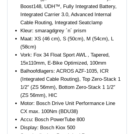
Boost148, UDH™, Fully Integrated Battery,
Integrated Carrier 3.0, Advanced Internal
Cable Routing, Integrated Seatclamp
Kleur: smaragdgrey
´n´ prism
Maat
: XS (46 cm), S (50cm), M (54cm), L
(58cm)
Vork:
Fox 34 Float Sport AWL , Tapered,
15x110mm, E-Bike Optimized, 100mm
Balhoofdlagers: ACROS AZF-1035, ICR
(Integrated Cable Routing), Top Zero-Stack 1
1/2″ (ZS 56mm), Bottom Zero-Stack 1 1/2″
(ZS 56mm), HIC
Motor:
Bosch Drive Unit Performance Line
CX max. 100Nm (BDU38)
Accu:
Bosch PowerTube 800
Display:
Bosch Kiox 500