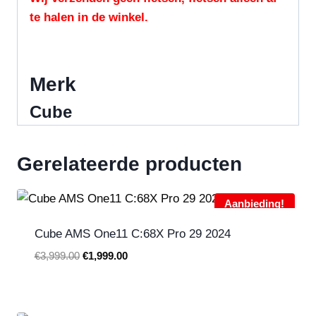
te halen in de winkel.
Merk
Cube
Gerelateerde producten
Aanbieding!
Cube AMS One11 C:68X Pro 29 2024
Oorspronkelijke
Huidige
€
3,999.00
€
1,999.00
prijs
prijs
was:
is:
€3,999.00.
€1,999.00.