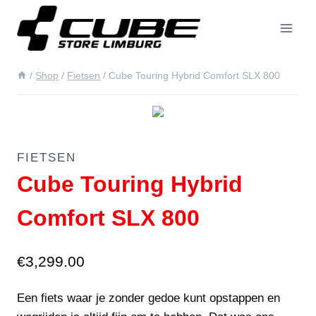
Doorgaan
naar
inhoud
/
Shop
/
Fietsen
/
Cube Touring Hybrid Comfort SLX 800
FIETSEN
Cube Touring Hybrid
Comfort SLX 800
€
3,299.00
Een fiets waar je zonder gedoe kunt opstappen en