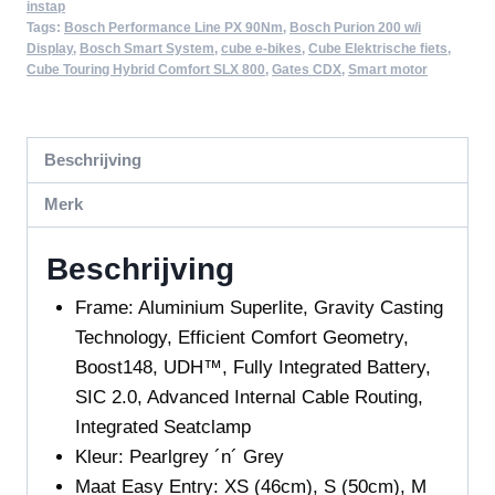
instap
Tags:
Bosch Performance Line PX 90Nm
,
Bosch Purion 200 w/i
Display
,
Bosch Smart System
,
cube e-bikes
,
Cube Elektrische fiets
,
Cube Touring Hybrid Comfort SLX 800
,
Gates CDX
,
Smart motor
Beschrijving
Merk
Beschrijving
Frame:
Aluminium Superlite, Gravity Casting
Technology, Efficient Comfort Geometry,
Boost148, UDH™, Fully Integrated Battery,
SIC 2.0, Advanced Internal Cable Routing,
Integrated Seatclamp
Kleur:
Pearlgrey
´n´ Grey
Maat Easy Entry
: XS (46cm), S (50cm), M