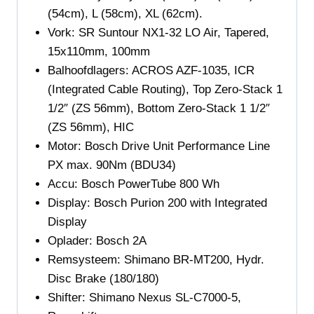
(54cm), L (58cm), XL (62cm).
Vork: SR Suntour NX1-32 LO Air, Tapered,
15x110mm, 100mm
Balhoofdlagers:
ACROS AZF-1035, ICR
(Integrated Cable Routing), Top Zero-Stack 1
1/2″ (ZS 56mm), Bottom Zero-Stack 1 1/2″
(ZS 56mm), HIC
Motor:
Bosch Drive Unit Performance Line
PX max. 90Nm (BDU34)
Accu:
Bosch PowerTube 800 Wh
Display:
Bosch Purion 200 with Integrated
Display
Oplader:
Bosch 2A
Remsysteem:
Shimano BR-MT200, Hydr.
Disc Brake (180/180)
Shifter:
Shimano Nexus SL-C7000-5,