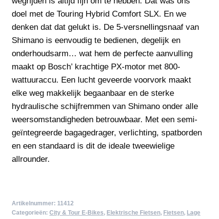
wegrijden is altijd fijn om te hebben. Dat was ons
doel met de Touring Hybrid Comfort SLX. En we
denken dat dat gelukt is. De 5-versnellingsnaaf van
Shimano is eenvoudig te bedienen, degelijk en
onderhoudsarm… wat hem de perfecte aanvulling
maakt op Bosch’ krachtige PX-motor met 800-
wattuuraccu. Een lucht geveerde voorvork maakt
elke weg makkelijk begaanbaar en de sterke
hydraulische schijfremmen van Shimano onder alle
weersomstandigheden betrouwbaar. Met een semi-
geïntegreerde bagagedrager, verlichting, spatborden
en een standaard is dit de ideale tweewielige
allrounder.
Artikelnummer:
11412
Categorieën:
City & Tour E-Bikes
,
Elektrische Fietsen
,
Fietsen
,
Lage